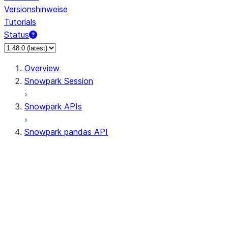
Versionshinweise
Tutorials
Status
Overview
Snowpark Session
Snowpark APIs
Snowpark pandas API
All supported APIs
Session
Input/Output