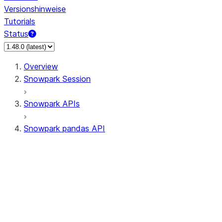
Versionshinweise
Tutorials
Status
Overview
Snowpark Session
Snowpark APIs
Snowpark pandas API
All supported APIs
Session
Input/Output