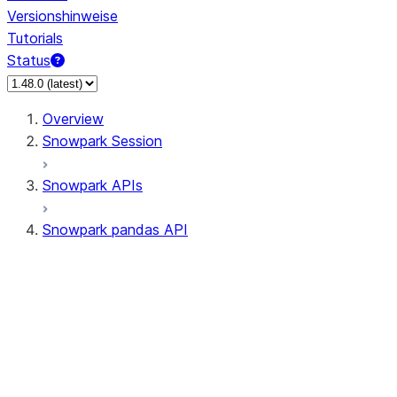
Versionshinweise
Tutorials
Status
Overview
Snowpark Session
Snowpark APIs
Snowpark pandas API
All supported APIs
Session
Input/Output