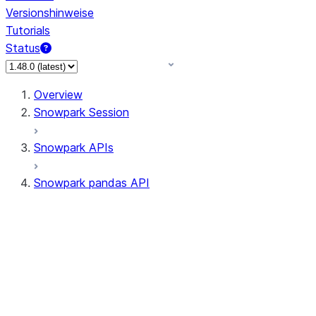
Versionshinweise
Tutorials
Status
Overview
Snowpark Session
Snowpark APIs
Snowpark pandas API
All supported APIs
Session
Input/Output