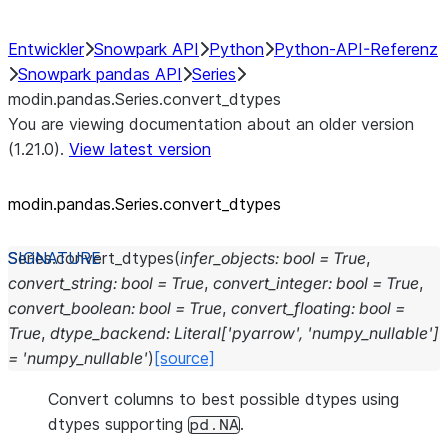
Entwickler
Snowpark API
Python
Python-API-Referenz
Snowpark pandas API
Series
modin.pandas.Series.convert_dtypes
You are viewing documentation about an older version
(1.21.0).
View latest version
modin.pandas.Series.convert_
dtypes
Series.
convert_dtypes
(
infer_objects
:
bool
=
True
,
convert_string
:
bool
=
True
,
convert_integer
:
bool
=
True
,
convert_boolean
:
bool
=
True
,
convert_floating
:
bool
=
True
,
dtype_backend
:
Literal
[
'pyarrow'
,
'numpy_nullable'
]
=
'numpy_nullable'
)
[source]
Convert columns to best possible dtypes using
dtypes supporting
.
pd.NA