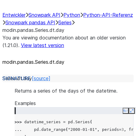
Entwickler
Snowpark API
Python
Python-API-Referenz
Snowpark pandas API
Series
modin.pandas.Series.dt.day
You are viewing documentation about an older version
(1.21.0).
View latest version
modin.pandas.Series.dt.day
Series.dt.
day
[source]
Returns a series of the days of the datetime.
Examples
Copy
E
>>> 
datetime_series
=
pd
.
Series
(
... 
pd
.
date_range
(
"2000-01-01"
,
periods
=
3
,
fre