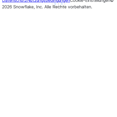
Datenschutz
Nutzungsbedingungen
Cookie-Einstellungen
©
See more
Show less
2026
Snowflake, Inc.
Alle Rechte vorbehalten
.