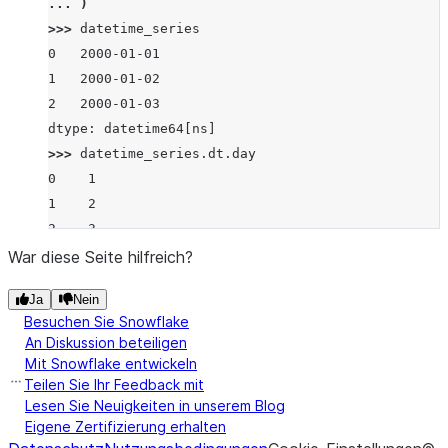
... 
)
>>> 
datetime_series
0   2000-01-01
1   2000-01-02
2   2000-01-03
dtype: datetime64[ns]
>>> 
datetime_series
.
dt
.
day
0    1
1    2
2    3
dtype: int8
War diese Seite hilfreich?
Ja
Nein
Besuchen Sie Snowflake
An Diskussion beteiligen
Mit Snowflake entwickeln
Teilen Sie Ihr Feedback mit
Lesen Sie Neuigkeiten in unserem Blog
Eigene Zertifizierung erhalten