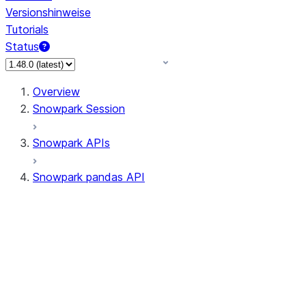
Versionshinweise
Tutorials
Status
Overview
Snowpark Session
Snowpark APIs
Snowpark pandas API
All supported APIs
Session
Input/Output