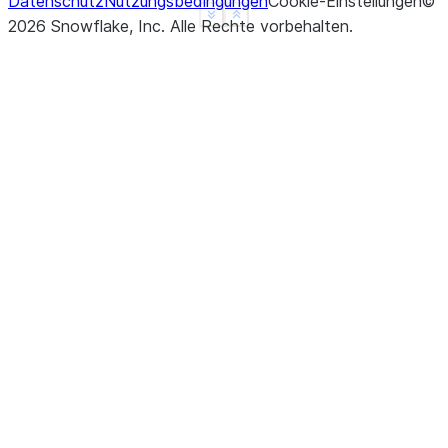
Datenschutz
Nutzungsbedingungen
Cookie-Einstellungen
©
See more
Show less
2026
Snowflake, Inc.
Alle Rechte vorbehalten
.