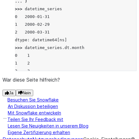
... 
)
>>> 
datetime_series
0   2000-01-31
1   2000-02-29
2   2000-03-31
dtype: datetime64[ns]
>>> 
datetime_series
.
dt
.
month
0    1
1    2
2    3
dtype: int8
War diese Seite hilfreich?
Ja
Nein
Besuchen Sie Snowflake
An Diskussion beteiligen
Mit Snowflake entwickeln
Teilen Sie Ihr Feedback mit
Lesen Sie Neuigkeiten in unserem Blog
Eigene Zertifizierung erhalten