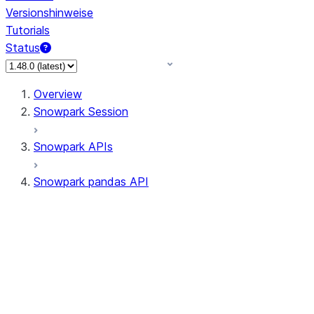
Versionshinweise
Tutorials
Status
Overview
Snowpark Session
Snowpark APIs
Snowpark pandas API
All supported APIs
Session
Input/Output