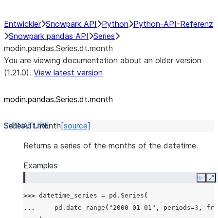
Entwickler
Snowpark API
Python
Python-API-Referenz
Snowpark pandas API
Series
modin.pandas.Series.dt.month
You are viewing documentation about an older version
(1.21.0).
View latest version
modin.pandas.Series.dt.month
Series.dt.
month
[source]
Returns a series of the months of the datetime.
Examples
Copy
E
>>> 
datetime_series
=
pd
.
Series
(
... 
pd
.
date_range
(
"2000-01-01"
,
periods
=
3
,
fre