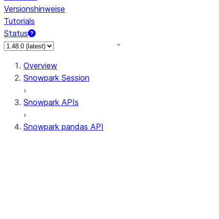
Versionshinweise
Tutorials
Status
Overview
Snowpark Session
Snowpark APIs
Snowpark pandas API
All supported APIs
Session
Input/Output