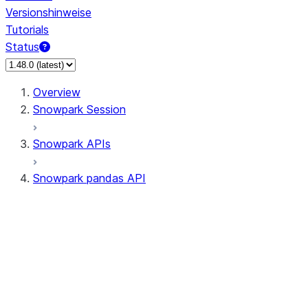
Versionshinweise
Tutorials
Status
Overview
Snowpark Session
Snowpark APIs
Snowpark pandas API
All supported APIs
Session
Input/Output