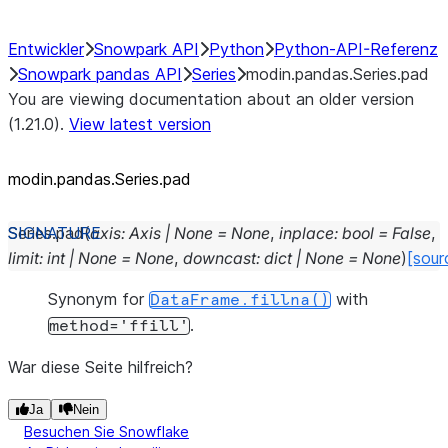
Entwickler
Snowpark API
Python
Python-API-Referenz
Snowpark pandas API
Series
modin.pandas.Series.pad
You are viewing documentation about an older version
(1.21.0).
View latest version
modin.pandas.Series.pad
Series.
pad
(
axis
:
Axis
|
None
=
None
,
inplace
:
bool
=
False
,
limit
:
int
|
None
=
None
,
downcast
:
dict
|
None
=
None
)
[sour
Synonym for
with
DataFrame.fillna()
.
method='ffill'
War diese Seite hilfreich?
Ja
Nein
Besuchen Sie Snowflake