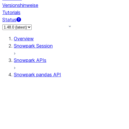
Versionshinweise
Tutorials
Status
Overview
Snowpark Session
Snowpark APIs
Snowpark pandas API
All supported APIs
Session
Input/Output