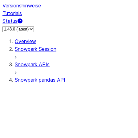
Versionshinweise
Tutorials
Status
Overview
Snowpark Session
Snowpark APIs
Snowpark pandas API
All supported APIs
Session
Input/Output