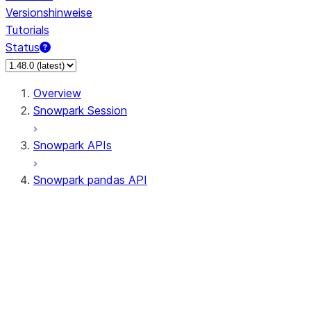
Versionshinweise
Tutorials
Status
Overview
Snowpark Session
Snowpark APIs
Snowpark pandas API
All supported APIs
Session
Input/Output