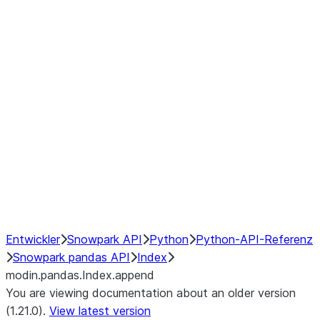
modin.pandas.Index.isin
modin.pandas.Index.slice_indexe
Window
GroupBy
Resampling
NumPy Interoperability
Performance Recommendations
Entwickler
Snowpark API
Python
Python-API-Referenz
Snowpark pandas API
Index
modin.pandas.Index.append
You are viewing documentation about an older version
(1.21.0).
View latest version