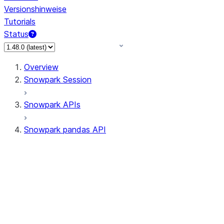
Versionshinweise
Tutorials
Status
Overview
Snowpark Session
Snowpark APIs
Snowpark pandas API
All supported APIs
Session
Input/Output