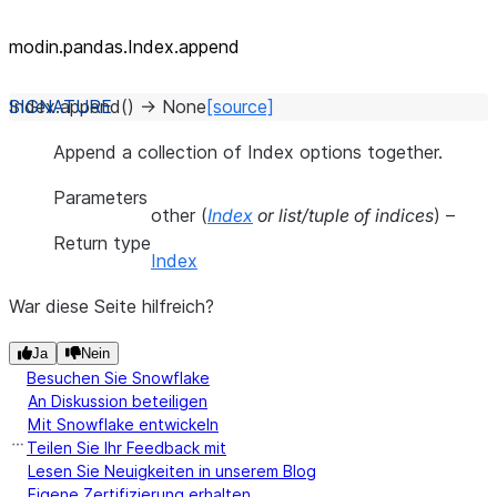
modin.pandas.Index.append
Index.
append
(
)
→
None
[source]
Append a collection of Index options together.
Parameters
other
(
Index
or
list/tuple of indices
) –
Return type
Index
War diese Seite hilfreich?
Ja
Nein
Besuchen Sie Snowflake
An Diskussion beteiligen
Mit Snowflake entwickeln
Teilen Sie Ihr Feedback mit
Lesen Sie Neuigkeiten in unserem Blog
Eigene Zertifizierung erhalten