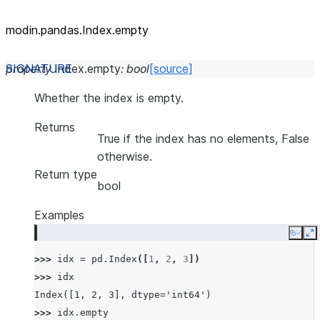
modin.pandas.Index.empty
property
Index.
empty
:
bool
[source]
Whether the index is empty.
Returns
True if the index has no elements, False
otherwise.
Return type
bool
Examples
Copy
E
>>> 
idx
=
pd
.
Index
([
1
,
2
,
3
])
>>> 
idx
Index([1, 2, 3], dtype='int64')
>>> 
idx
.
empty