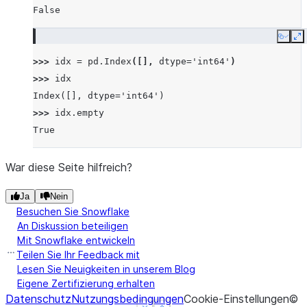
False
Copy
E
>>> 
idx
=
pd
.
Index
([],
dtype
=
'int64'
)
>>> 
idx
Index([], dtype='int64')
>>> 
idx
.
empty
True
War diese Seite hilfreich?
Ja
Nein
Besuchen Sie Snowflake
An Diskussion beteiligen
Mit Snowflake entwickeln
Teilen Sie Ihr Feedback mit
Lesen Sie Neuigkeiten in unserem Blog
Eigene Zertifizierung erhalten
Datenschutz
Nutzungsbedingungen
Cookie-Einstellungen
©