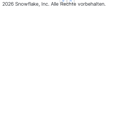
See more
See more
Show less
Show less
2026
Snowflake, Inc.
Alle Rechte vorbehalten
.