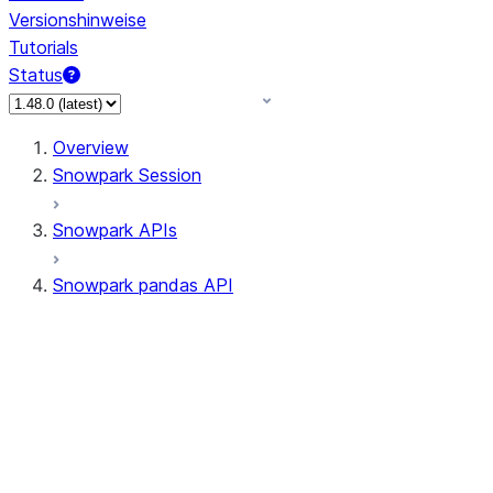
Versionshinweise
Tutorials
Status
Overview
Snowpark Session
Snowpark APIs
Snowpark pandas API
All supported APIs
Session
Input/Output