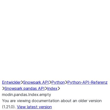
modin.pandas.Index.isin
modin.pandas.Index.slice_indexe
Window
GroupBy
Resampling
NumPy Interoperability
Performance Recommendations
Entwickler
Snowpark API
Python
Python-API-Referenz
Snowpark pandas API
Index
modin.pandas.Index.empty
You are viewing documentation about an older version
(1.21.0).
View latest version