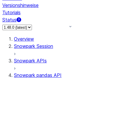
Versionshinweise
Tutorials
Status
Overview
Snowpark Session
Snowpark APIs
Snowpark pandas API
All supported APIs
Session
Input/Output