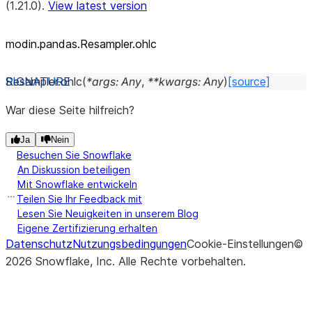
(1.21.0).
View latest version
modin.pandas.Resampler.ohlc
Resampler.
ohlc
(
*
args
:
Any
,
**
kwargs
:
Any
)
[source]
War diese Seite hilfreich?
Ja
Nein
Besuchen Sie Snowflake
An Diskussion beteiligen
Mit Snowflake entwickeln
Teilen Sie Ihr Feedback mit
Lesen Sie Neuigkeiten in unserem Blog
Eigene Zertifizierung erhalten
Datenschutz
Nutzungsbedingungen
Cookie-Einstellungen
©
2026
Snowflake, Inc.
Alle Rechte vorbehalten
.