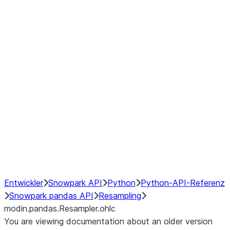
modin.pandas.Resampler.ohlc
modin.pandas.Resampler.pad
modin.pandas.Resampler.prod
modin.pandas.Resampler.quantil
modin.pandas.Resampler.sem
modin.pandas.Resampler.std
modin.pandas.Resampler.size
modin.pandas.Resampler.sum
modin.pandas.Resampler.var
NumPy Interoperability
Performance Recommendations
Entwickler
Snowpark API
Python
Python-API-Referenz
Snowpark pandas API
Resampling
modin.pandas.Resampler.ohlc
You are viewing documentation about an older version