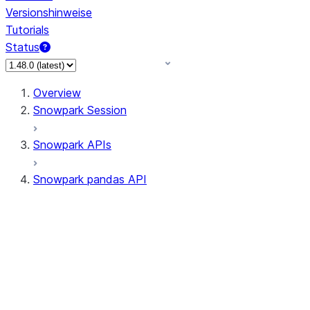
Versionshinweise
Tutorials
Status
Overview
Snowpark Session
Snowpark APIs
Snowpark pandas API
All supported APIs
Session
Input/Output