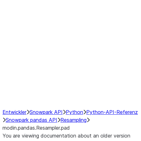
modin.pandas.Resampler.ohlc
modin.pandas.Resampler.pad
modin.pandas.Resampler.prod
modin.pandas.Resampler.quantil
modin.pandas.Resampler.sem
modin.pandas.Resampler.std
modin.pandas.Resampler.size
modin.pandas.Resampler.sum
modin.pandas.Resampler.var
NumPy Interoperability
Performance Recommendations
Entwickler
Snowpark API
Python
Python-API-Referenz
Snowpark pandas API
Resampling
modin.pandas.Resampler.pad
You are viewing documentation about an older version