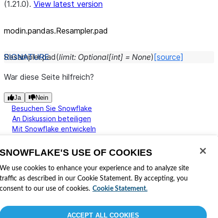
(1.21.0).
View latest version
modin.pandas.Resampler.pad
Resampler.
pad
(
limit
:
Optional
[
int
]
=
None
)
[source]
War diese Seite hilfreich?
Ja
Nein
Besuchen Sie Snowflake
An Diskussion beteiligen
Mit Snowflake entwickeln
Teilen Sie Ihr Feedback mit
Lesen Sie Neuigkeiten in unserem Blog
SNOWFLAKE'S USE OF COOKIES
Eigene Zertifizierung erhalten
We use cookies to enhance your experience and to analyze site
Datenschutz
Nutzungsbedingungen
Cookie-Einstellungen
©
traffic as described in our Cookie Statement. By accepting, you
2026
Snowflake, Inc.
Alle Rechte vorbehalten
.
consent to our use of cookies.
Cookie Statement.
ACCEPT ALL COOKIES