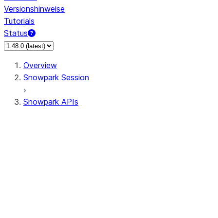
Versionshinweise
Tutorials
Status
Overview
Snowpark Session
Snowpark APIs
Input/Output
DataFrame
Column
Column
CaseExpr