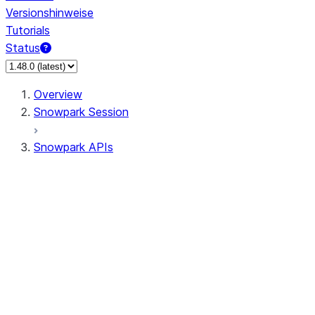
Versionshinweise
Tutorials
Status
Overview
Snowpark Session
Snowpark APIs
Input/Output
DataFrame
DataFrame
DataFrameNaFunctions
DataFrameStatFunctions
DataFrameAnalyticsFunctions