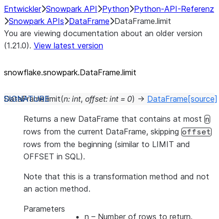
Entwickler
Snowpark API
Python
Python-API-Referenz
Snowpark APIs
DataFrame
DataFrame.limit
You are viewing documentation about an older version
(1.21.0).
View latest version
snowflake.snowpark.DataFrame.limit
DataFrame.
limit
(
n
:
int
,
offset
:
int
=
0
)
→
DataFrame
[source]
Returns a new DataFrame that contains at most
n
rows from the current DataFrame, skipping
offset
rows from the beginning (similar to LIMIT and
OFFSET in SQL).
Note that this is a transformation method and not
an action method.
Parameters
n
– Number of rows to return.