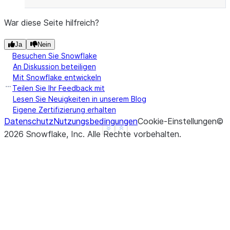
-------------
|3    |4    |
War diese Seite hilfreich?
-------------
Ja
Nein
Besuchen Sie Snowflake
An Diskussion beteiligen
Mit Snowflake entwickeln
Teilen Sie Ihr Feedback mit
Lesen Sie Neuigkeiten in unserem Blog
Eigene Zertifizierung erhalten
Datenschutz
Nutzungsbedingungen
Cookie-Einstellungen
©
See more
Show less
2026
Snowflake, Inc.
Alle Rechte vorbehalten
.