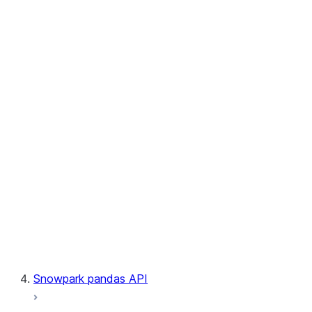
User-Defined Aggregate Functions
User-Defined Table Functions
Observability
Files
LINEAGE
Context
Exceptions
Testing
Snowpark pandas API