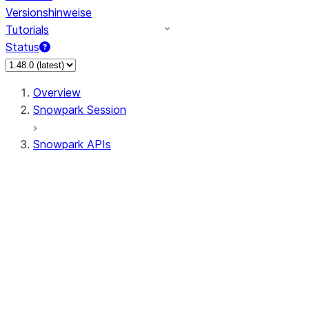
Versionshinweise
Tutorials
Status
Overview
Snowpark Session
Snowpark APIs
Input/Output
DataFrame
DataFrame
DataFrameNaFunctions
DataFrameStatFunctions
DataFrameAnalyticsFunctions