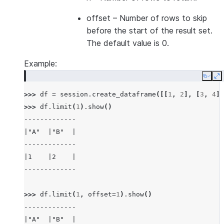
offset
– Number of rows to skip
before the start of the result set.
The default value is 0.
Example:
Copy
E
>>> 
df
=
session
.
create_dataframe
([[
1
,
2
],
[
3
,
4
]]
>>> 
df
.
limit
(
1
)
.
show
()
-------------
|"A"  |"B"  |
-------------
|1    |2    |
-------------
>>> 
df
.
limit
(
1
,
offset
=
1
)
.
show
()
-------------
|"A"  |"B"  |