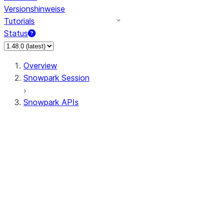
Versionshinweise
Tutorials
Status
Overview
Snowpark Session
Snowpark APIs
Input/Output
DataFrame
DataFrame
DataFrameNaFunctions
DataFrameStatFunctions
DataFrameAnalyticsFunctions