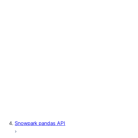
User-Defined Aggregate Functions
User-Defined Table Functions
Observability
Files
LINEAGE
Context
Exceptions
Testing
Snowpark pandas API