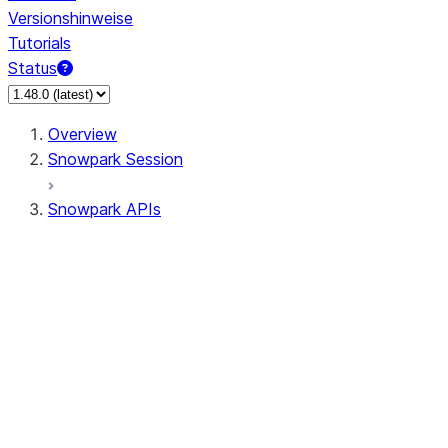
Versionshinweise
Tutorials
Status
Overview
Snowpark Session
Snowpark APIs
Input/Output
DataFrame
DataFrame
DataFrameNaFunctions
DataFrameStatFunctions
DataFrameAnalyticsFunctions