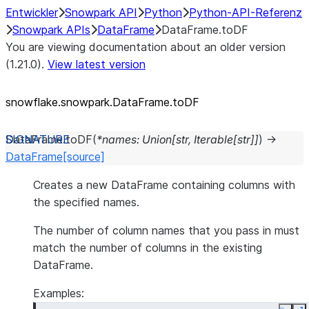
Entwickler
Snowpark API
Python
Python-API-Referenz
Snowpark APIs
DataFrame
DataFrame.toDF
You are viewing documentation about an older version
(1.21.0).
View latest version
snowflake.snowpark.DataFrame.toDF
DataFrame.
toDF
(
*
names
:
Union
[
str
,
Iterable
[
str
]
]
)
→
DataFrame
[source]
Creates a new DataFrame containing columns with
the specified names.
The number of column names that you pass in must
match the number of columns in the existing
DataFrame.
Examples: