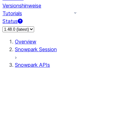
Versionshinweise
Tutorials
Status
Overview
Snowpark Session
Snowpark APIs
Input/Output
DataFrame
DataFrame
DataFrameNaFunctions
DataFrameStatFunctions
DataFrameAnalyticsFunctions