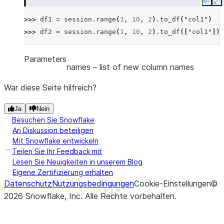
Copy
E
>>> 
df1
=
session
.
range
(
1
,
10
,
2
)
.
to_df
(
"col1"
)
>>> 
df2
=
session
.
range
(
1
,
10
,
2
)
.
to_df
([
"col1"
])
Parameters
names
– list of new column names
War diese Seite hilfreich?
Ja
Nein
Besuchen Sie Snowflake
An Diskussion beteiligen
Mit Snowflake entwickeln
Teilen Sie Ihr Feedback mit
Lesen Sie Neuigkeiten in unserem Blog
Eigene Zertifizierung erhalten
Datenschutz
Nutzungsbedingungen
Cookie-Einstellungen
©
See more
Show less
2026
Snowflake, Inc.
Alle Rechte vorbehalten
.