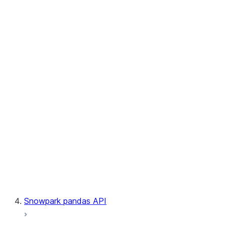
User-Defined Aggregate Functions
User-Defined Table Functions
Observability
Files
LINEAGE
Context
Exceptions
Testing
Snowpark pandas API