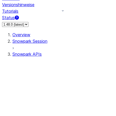
Versionshinweise
Tutorials
Status
Overview
Snowpark Session
Snowpark APIs
Input/Output
DataFrameReader
DataFrameWriter
FileOperation
PutResult
GetResult
DataFrameReader.avro