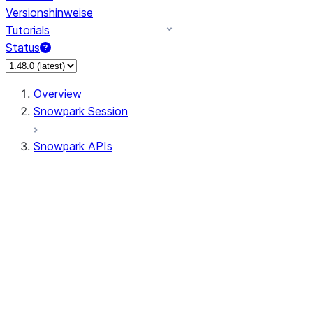
Versionshinweise
Tutorials
Status
Overview
Snowpark Session
Snowpark APIs
Input/Output
DataFrame
Column
Data Types