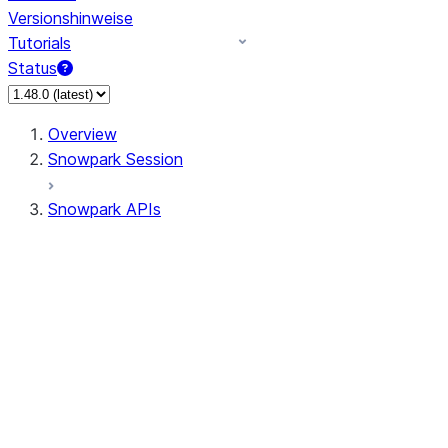
Versionshinweise
Tutorials
Status
Overview
Snowpark Session
Snowpark APIs
Input/Output
DataFrame
Column
Data Types