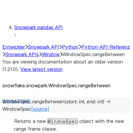
Testing
Snowpark pandas API
Entwickler
Snowpark API
Python
Python-API-Referenz
Snowpark APIs
Window
WindowSpec.rangeBetween
You are viewing documentation about an older version
(1.21.0).
View latest version
snowflake.snowpark.WindowSpec.rangeBetween
WindowSpec.
rangeBetween
(
start
:
int
,
end
:
int
)
→
WindowSpec
[source]
Returns a new
object with the new
WindowSpec
range frame clause.