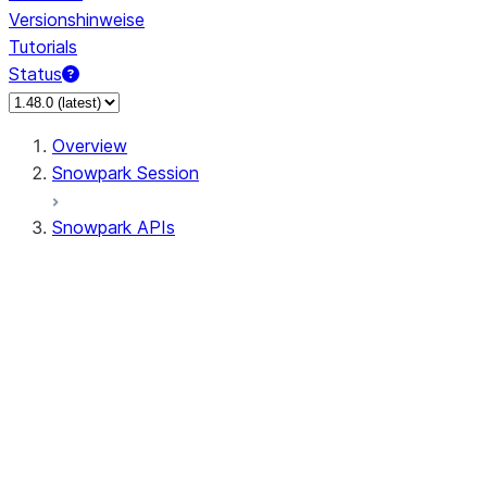
Versionshinweise
Tutorials
Status
Overview
Snowpark Session
Snowpark APIs
Input/Output
DataFrame
Column
Data Types