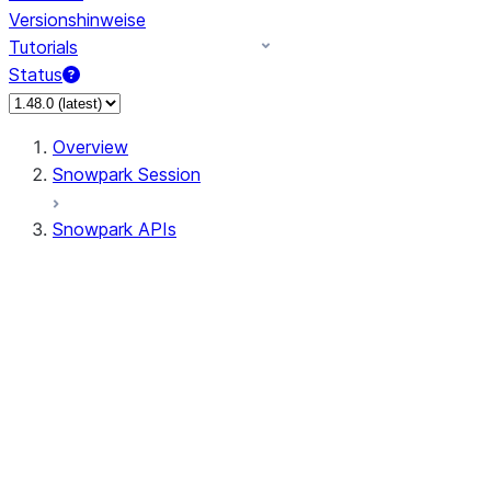
Versionshinweise
Tutorials
Status
Overview
Snowpark Session
Snowpark APIs
Input/Output
DataFrame
Column
Data Types