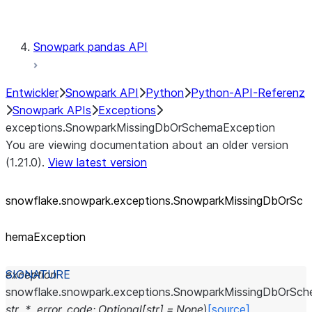
Testing
Snowpark pandas API
Entwickler
Snowpark API
Python
Python-API-Referenz
Snowpark APIs
Exceptions
exceptions.SnowparkMissingDbOrSchemaException
You are viewing documentation about an older version
(1.21.0).
View latest version
snowflake.snowpark.exceptions.SnowparkMissingDbOrSc
hemaException
exception
snowflake.snowpark.exceptions.
SnowparkMissingDbOrSch
str
,
*
,
error_code
:
Optional
[
str
]
=
None
)
[source]