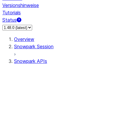
Versionshinweise
Tutorials
Status
Overview
Snowpark Session
Snowpark APIs
Input/Output
DataFrame
Column
Data Types