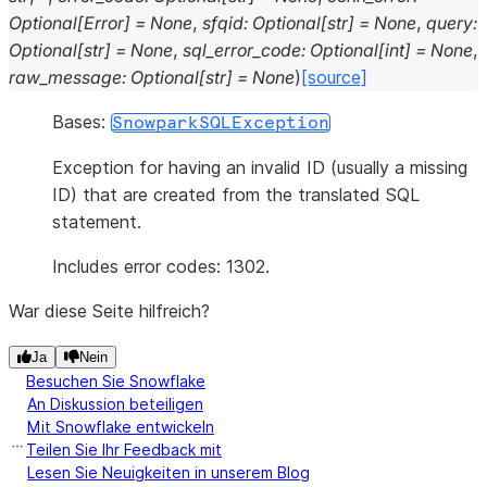
Optional
[
Error
]
=
None
,
sfqid
:
Optional
[
str
]
=
None
,
query
:
Optional
[
str
]
=
None
,
sql_error_code
:
Optional
[
int
]
=
None
,
raw_message
:
Optional
[
str
]
=
None
)
[source]
Bases:
SnowparkSQLException
Exception for having an invalid ID (usually a missing
ID) that are created from the translated SQL
statement.
Includes error codes: 1302.
War diese Seite hilfreich?
Ja
Nein
Besuchen Sie Snowflake
An Diskussion beteiligen
Mit Snowflake entwickeln
Teilen Sie Ihr Feedback mit
Lesen Sie Neuigkeiten in unserem Blog