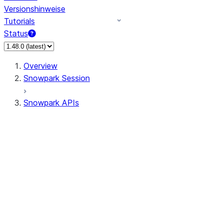
Versionshinweise
Tutorials
Status
Overview
Snowpark Session
Snowpark APIs
Input/Output
DataFrame
Column
Data Types