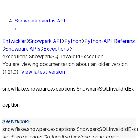
Testing
Snowpark pandas API
Entwickler
Snowpark API
Python
Python-API-Referenz
Snowpark APIs
Exceptions
exceptions.SnowparkSQLInvalidIdException
You are viewing documentation about an older version
(1.21.0).
View latest version
snowflake.snowpark.exceptions.SnowparkSQLInvalidIdEx
ception
exception
snowflake.snowpark.exceptions.
SnowparkSQLInvalidIdExc
str
,
*
,
error_code
:
Optional
[
str
]
=
None
,
conn_error
: