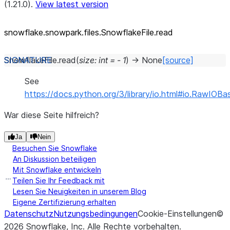
(1.21.0).
View latest version
snowflake.snowpark.files.SnowflakeFile.read
SnowflakeFile.
read
(
size
:
int
=
-
1
)
→
None
[source]
See
https://docs.python.org/3/library/io.html#io.RawIOBa
War diese Seite hilfreich?
Ja
Nein
Besuchen Sie Snowflake
An Diskussion beteiligen
Mit Snowflake entwickeln
Teilen Sie Ihr Feedback mit
Lesen Sie Neuigkeiten in unserem Blog
Eigene Zertifizierung erhalten
Datenschutz
Nutzungsbedingungen
Cookie-Einstellungen
©
2026
Snowflake, Inc.
Alle Rechte vorbehalten
.