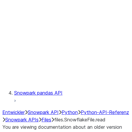
files.SnowflakeFile.readinto1
files.SnowflakeFile.seek
files.SnowflakeFile.seekable
files.SnowflakeFile.tell
LINEAGE
Context
Exceptions
Testing
Snowpark pandas API
Entwickler
Snowpark API
Python
Python-API-Referenz
Snowpark APIs
Files
files.SnowflakeFile.read
You are viewing documentation about an older version