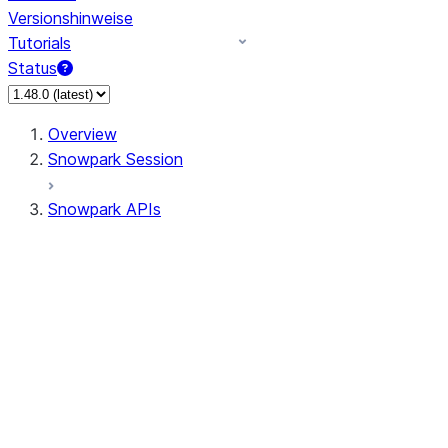
Versionshinweise
Tutorials
Status
Overview
Snowpark Session
Snowpark APIs
Input/Output
DataFrame
Column
Data Types