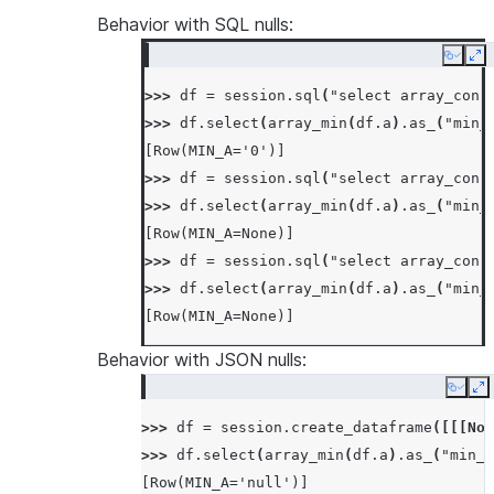
Behavior with SQL nulls:
Copy
Ex
>>> 
df
=
session
.
sql
(
"select array_cons
>>> 
df
.
select
(
array_min
(
df
.
a
)
.
as_
(
"min_
[Row(MIN_A='0')]
>>> 
df
=
session
.
sql
(
"select array_cons
>>> 
df
.
select
(
array_min
(
df
.
a
)
.
as_
(
"min_
[Row(MIN_A=None)]
>>> 
df
=
session
.
sql
(
"select array_cons
>>> 
df
.
select
(
array_min
(
df
.
a
)
.
as_
(
"min_
[Row(MIN_A=None)]
Behavior with JSON nulls:
Copy
E
>>> 
df
=
session
.
create_dataframe
([[[
Non
>>> 
df
.
select
(
array_min
(
df
.
a
)
.
as_
(
"min_a
[Row(MIN_A='null')]