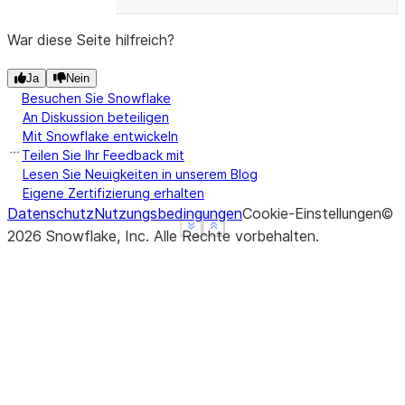
War diese Seite hilfreich?
Ja
Nein
Besuchen Sie Snowflake
An Diskussion beteiligen
Mit Snowflake entwickeln
Teilen Sie Ihr Feedback mit
Lesen Sie Neuigkeiten in unserem Blog
Eigene Zertifizierung erhalten
Datenschutz
Nutzungsbedingungen
Cookie-Einstellungen
©
See more
See more
Show less
Show less
2026
Snowflake, Inc.
Alle Rechte vorbehalten
.