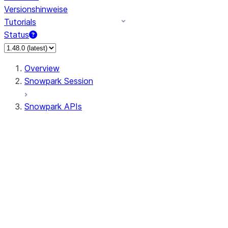
Versionshinweise
Tutorials
Status
Overview
Snowpark Session
Snowpark APIs
Input/Output
DataFrame
Column
Data Types