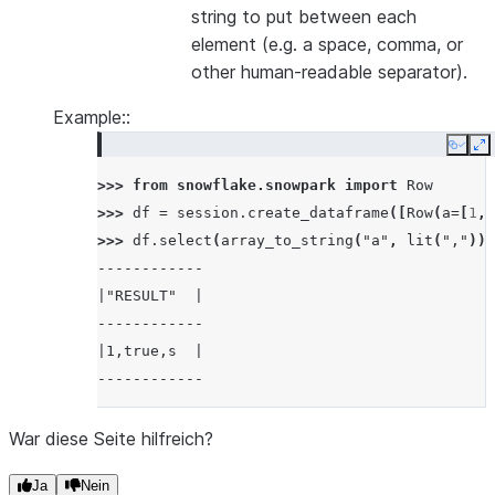
string to put between each
element (e.g. a space, comma, or
other human-readable separator).
Example::
Copy
E
>>> 
from
snowflake.snowpark
import
Row
>>> 
df
=
session
.
create_dataframe
([
Row
(
a
=
[
1
,
>>> 
df
.
select
(
array_to_string
(
"a"
,
lit
(
","
))
.
------------
|"RESULT"  |
------------
|1,true,s  |
------------
War diese Seite hilfreich?
Ja
Nein