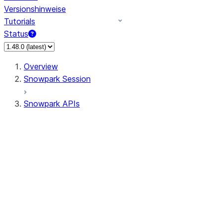
Versionshinweise
Tutorials
Status
Overview
Snowpark Session
Snowpark APIs
Input/Output
DataFrame
Column
Data Types