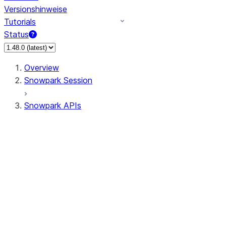
Versionshinweise
Tutorials
Status
Overview
Snowpark Session
Snowpark APIs
Input/Output
DataFrame
Column
Data Types