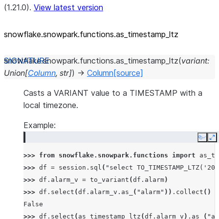
(1.21.0).
View latest version
snowflake.snowpark.functions.as_
timestamp_
ltz
snowflake.snowpark.functions.
as_timestamp_ltz
(
variant
:
Union
[
Column
,
str
]
)
→
Column
[source]
Casts a VARIANT value to a TIMESTAMP with a
local timezone.
Example:
Copy
E
>>> 
from
snowflake.snowpark.functions
import
as_ti
>>> 
df
=
session
.
sql
(
"select TO_TIMESTAMP_LTZ('201
>>> 
df
.
alarm_v
=
to_variant
(
df
.
alarm
)
>>> 
df
.
select
(
df
.
alarm_v
.
as_
(
"alarm"
))
.
collect
()
=
False
>>> 
df
.
select
(
as_timestamp_ltz
(
df
.
alarm_v
)
.
as_
(
"al