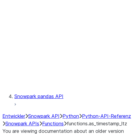
Observability
Files
LINEAGE
Context
Exceptions
Testing
Snowpark pandas API
Entwickler
Snowpark API
Python
Python-API-Referenz
Snowpark APIs
Functions
functions.as_timestamp_ltz
You are viewing documentation about an older version