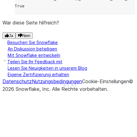
True
War diese Seite hilfreich?
Ja
Nein
Besuchen Sie Snowflake
An Diskussion beteiligen
Mit Snowflake entwickeln
Teilen Sie Ihr Feedback mit
Lesen Sie Neuigkeiten in unserem Blog
Eigene Zertifizierung erhalten
Datenschutz
Nutzungsbedingungen
Cookie-Einstellungen
©
See more
Show less
2026
Snowflake, Inc.
Alle Rechte vorbehalten
.