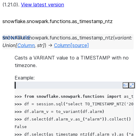
(1.21.0).
View latest version
snowflake.snowpark.functions.as_
timestamp_
ntz
snowflake.snowpark.functions.
as_timestamp_ntz
(
variant
:
Union
[
Column
,
str
]
)
→
Column
[source]
Casts a VARIANT value to a TIMESTAMP with no
timezone.
Example:
Copy
E
>>> 
from
snowflake.snowpark.functions
import
as_ti
>>> 
df
=
session
.
sql
(
"select TO_TIMESTAMP_NTZ('201
>>> 
df
.
alarm_v
=
to_variant
(
df
.
alarm
)
>>> 
df
.
select
(
df
.
alarm_v
.
as_
(
"alarm"
))
.
collect
()
=
False
>>> 
df
.
select
(
as_timestamp_ntz
(
df
.
alarm_v
)
.
as_
(
"al