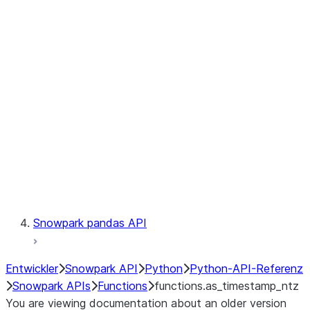
Observability
Files
LINEAGE
Context
Exceptions
Testing
Snowpark pandas API
Entwickler
Snowpark API
Python
Python-API-Referenz
Snowpark APIs
Functions
functions.as_timestamp_ntz
You are viewing documentation about an older version