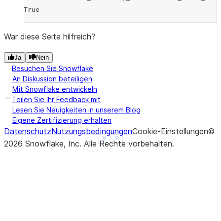
True
War diese Seite hilfreich?
Ja
Nein
Besuchen Sie Snowflake
An Diskussion beteiligen
Mit Snowflake entwickeln
Teilen Sie Ihr Feedback mit
Lesen Sie Neuigkeiten in unserem Blog
Eigene Zertifizierung erhalten
Datenschutz
Nutzungsbedingungen
Cookie-Einstellungen
©
See more
Show less
2026
Snowflake, Inc.
Alle Rechte vorbehalten
.