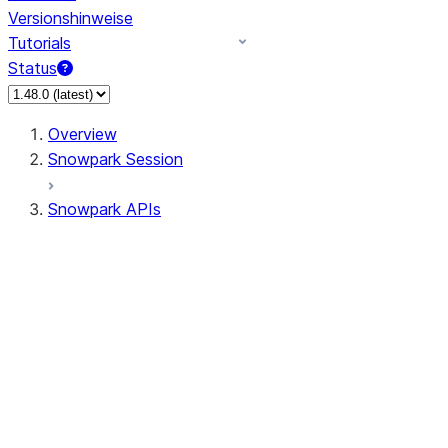
Versionshinweise
Tutorials
Status
Overview
Snowpark Session
Snowpark APIs
Input/Output
DataFrame
Column
Data Types