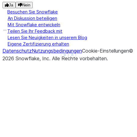
Ja
Nein
Besuchen Sie Snowflake
An Diskussion beteiligen
Mit Snowflake entwickeln
Teilen Sie Ihr Feedback mit
Lesen Sie Neuigkeiten in unserem Blog
Eigene Zertifizierung erhalten
Datenschutz
Nutzungsbedingungen
Cookie-Einstellungen
©
See more
Show less
2026
Snowflake, Inc.
Alle Rechte vorbehalten
.