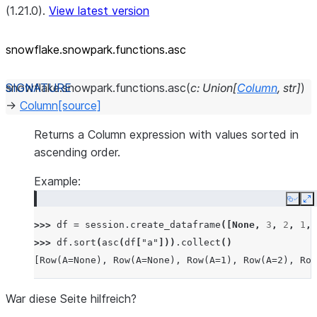
(1.21.0).
View latest version
snowflake.snowpark.functions.asc
snowflake.snowpark.functions.
asc
(
c
:
Union
[
Column
,
str
]
)
→
Column
[source]
Returns a Column expression with values sorted in
ascending order.
Example:
Copy
E
>>> 
df
=
session
.
create_dataframe
([
None
,
3
,
2
,
1
,
>>> 
df
.
sort
(
asc
(
df
[
"a"
]))
.
collect
()
[Row(A=None), Row(A=None), Row(A=1), Row(A=2), Row
War diese Seite hilfreich?