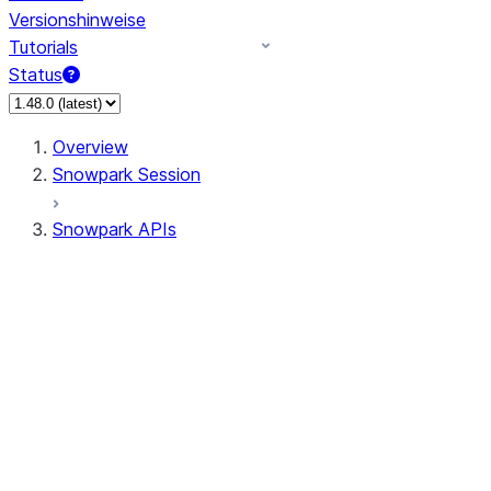
Versionshinweise
Tutorials
Status
Overview
Snowpark Session
Snowpark APIs
Input/Output
DataFrame
Column
Data Types