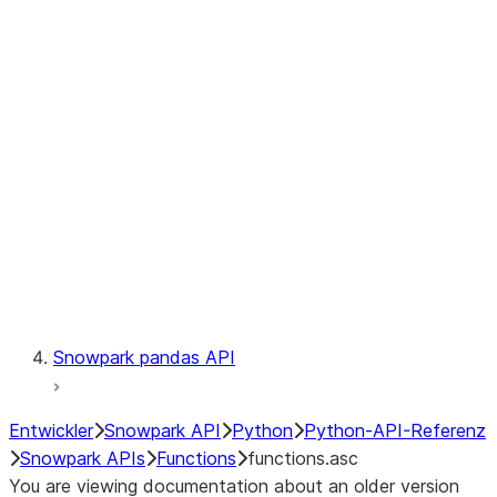
Observability
Files
LINEAGE
Context
Exceptions
Testing
Snowpark pandas API
Entwickler
Snowpark API
Python
Python-API-Referenz
Snowpark APIs
Functions
functions.asc
You are viewing documentation about an older version