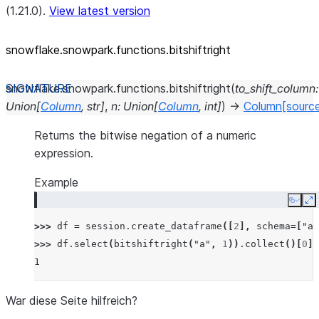
(1.21.0).
View latest version
snowflake.snowpark.functions.bitshiftright
snowflake.snowpark.functions.
bitshiftright
(
to_shift_column
:
Union
[
Column
,
str
]
,
n
:
Union
[
Column
,
int
]
)
→
Column
[sourc
Returns the bitwise negation of a numeric
expression.
Example
Copy
E
>>> 
df
=
session
.
create_dataframe
([
2
],
schema
=
[
"a"
>>> 
df
.
select
(
bitshiftright
(
"a"
,
1
))
.
collect
()[
0
][
1
War diese Seite hilfreich?