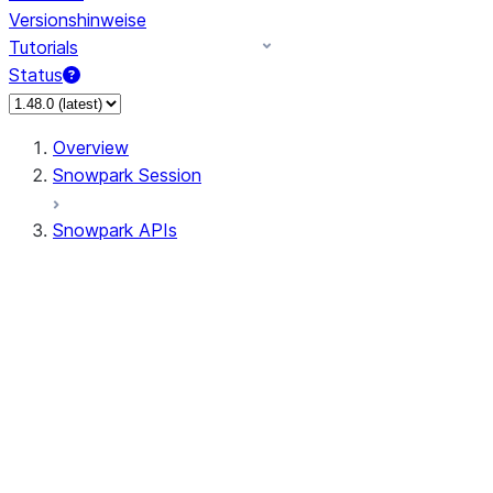
Versionshinweise
Tutorials
Status
Overview
Snowpark Session
Snowpark APIs
Input/Output
DataFrame
Column
Data Types