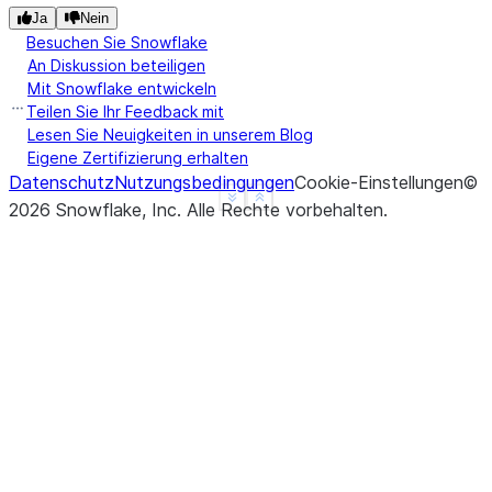
Ja
Nein
Besuchen Sie Snowflake
An Diskussion beteiligen
Mit Snowflake entwickeln
Teilen Sie Ihr Feedback mit
Lesen Sie Neuigkeiten in unserem Blog
Eigene Zertifizierung erhalten
Datenschutz
Nutzungsbedingungen
Cookie-Einstellungen
©
See more
Show less
2026
Snowflake, Inc.
Alle Rechte vorbehalten
.