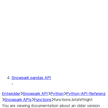
Observability
Files
LINEAGE
Context
Exceptions
Testing
Snowpark pandas API
Entwickler
Snowpark API
Python
Python-API-Referenz
Snowpark APIs
Functions
functions.bitshiftright
You are viewing documentation about an older version