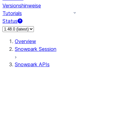
Versionshinweise
Tutorials
Status
Overview
Snowpark Session
Snowpark APIs
Input/Output
DataFrame
Column
Data Types