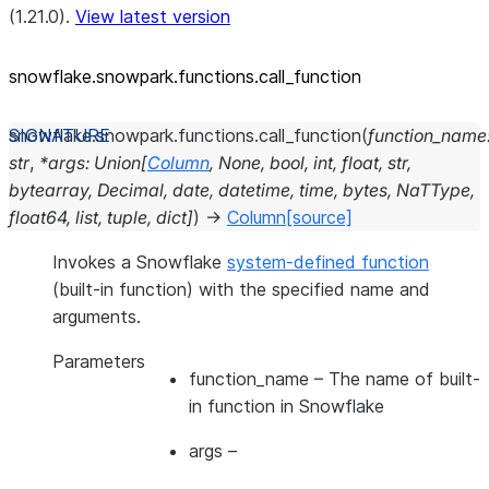
(1.21.0).
View latest version
snowflake.snowpark.functions.call_
function
snowflake.snowpark.functions.
call_function
(
function_name
str
,
*
args
:
Union
[
Column
,
None
,
bool
,
int
,
float
,
str
,
bytearray
,
Decimal
,
date
,
datetime
,
time
,
bytes
,
NaTType
,
float64
,
list
,
tuple
,
dict
]
)
→
Column
[source]
Invokes a Snowflake
system-defined function
(built-in function) with the specified name and
arguments.
Parameters
function_name
– The name of built-
in function in Snowflake
args
–