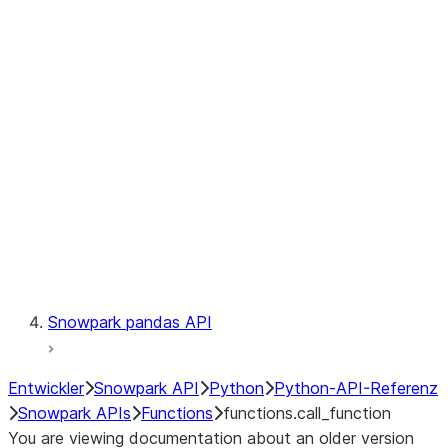
Observability
Files
LINEAGE
Context
Exceptions
Testing
Snowpark pandas API
Entwickler
Snowpark API
Python
Python-API-Referenz
Snowpark APIs
Functions
functions.call_function
You are viewing documentation about an older version