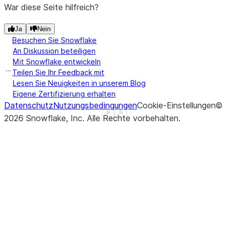
War diese Seite hilfreich?
Ja
Nein
Besuchen Sie Snowflake
An Diskussion beteiligen
Mit Snowflake entwickeln
Teilen Sie Ihr Feedback mit
Lesen Sie Neuigkeiten in unserem Blog
Eigene Zertifizierung erhalten
Datenschutz
Nutzungsbedingungen
Cookie-Einstellungen
©
See more
Show less
2026
Snowflake, Inc.
Alle Rechte vorbehalten
.