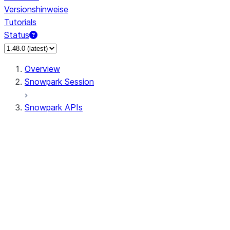
Versionshinweise
Tutorials
Status
Overview
Snowpark Session
Snowpark APIs
Input/Output
DataFrame
Column
Data Types