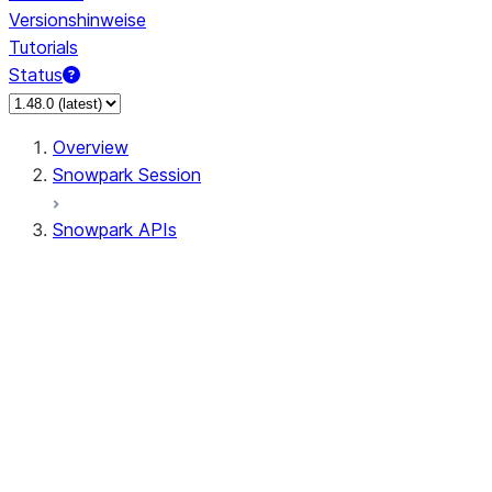
Versionshinweise
Tutorials
Status
Overview
Snowpark Session
Snowpark APIs
Input/Output
DataFrame
Column
Data Types