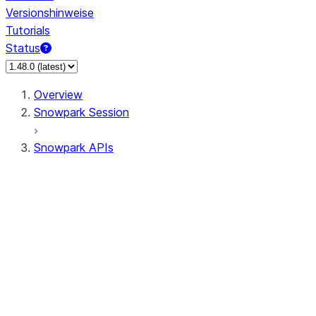
Versionshinweise
Tutorials
Status
Overview
Snowpark Session
Snowpark APIs
Input/Output
DataFrame
Column
Data Types