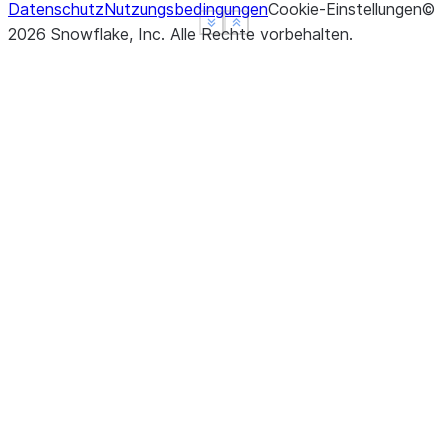
Datenschutz
Nutzungsbedingungen
Cookie-Einstellungen
©
See more
See more
Show less
Show less
2026
Snowflake, Inc.
Alle Rechte vorbehalten
.