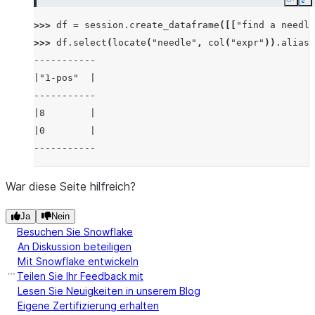
Copy
E
>>> 
df
=
session
.
create_dataframe
([[
"find a needle
>>> 
df
.
select
(
locate
(
"needle"
,
col
(
"expr"
))
.
alias
(
-----------
|"1-pos"  |
-----------
|8        |
|0        |
-----------
War diese Seite hilfreich?
Ja
Nein
Besuchen Sie Snowflake
An Diskussion beteiligen
Mit Snowflake entwickeln
Teilen Sie Ihr Feedback mit
Lesen Sie Neuigkeiten in unserem Blog
Eigene Zertifizierung erhalten