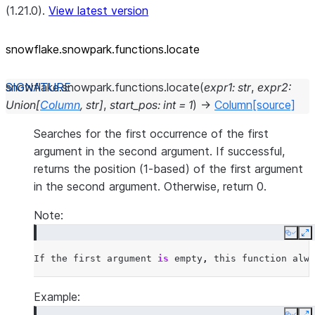
(1.21.0).
View latest version
snowflake.snowpark.functions.locate
snowflake.snowpark.functions.
locate
(
expr1
:
str
,
expr2
:
Union
[
Column
,
str
]
,
start_pos
:
int
=
1
)
→
Column
[source]
Searches for the first occurrence of the first
argument in the second argument. If successful,
returns the position (1-based) of the first argument
in the second argument. Otherwise, return 0.
Note:
Copy
E
If
the
first
argument
is
empty
,
this
function
alwa
Example: