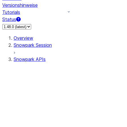
Versionshinweise
Tutorials
Status
Overview
Snowpark Session
Snowpark APIs
Input/Output
DataFrame
Column
Data Types