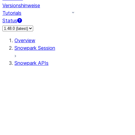
Versionshinweise
Tutorials
Status
Overview
Snowpark Session
Snowpark APIs
Input/Output
DataFrame
Column
Data Types