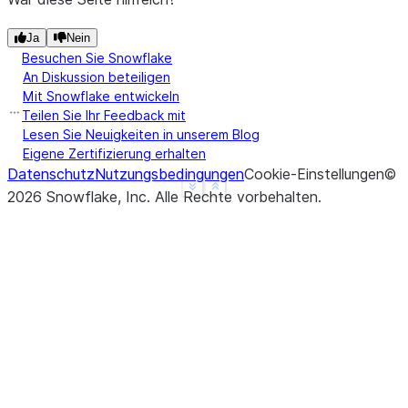
Ja
Nein
Besuchen Sie Snowflake
An Diskussion beteiligen
Mit Snowflake entwickeln
Teilen Sie Ihr Feedback mit
Lesen Sie Neuigkeiten in unserem Blog
Eigene Zertifizierung erhalten
Datenschutz
Nutzungsbedingungen
Cookie-Einstellungen
©
See more
Show less
2026
Snowflake, Inc.
Alle Rechte vorbehalten
.