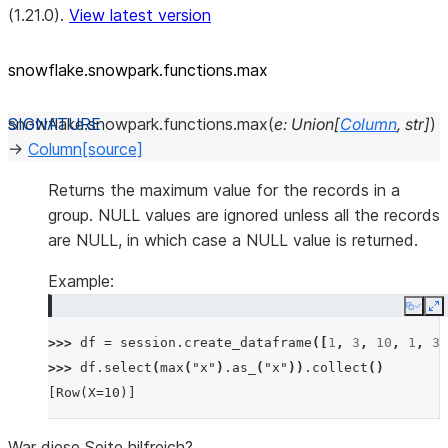
(1.21.0).
View latest version
snowflake.snowpark.functions.max
snowflake.snowpark.functions.
max
(
e
:
Union
[
Column
,
str
]
)
→
Column
[source]
Returns the maximum value for the records in a
group. NULL values are ignored unless all the records
are NULL, in which case a NULL value is returned.
Example:
Copy
E
>>> 
df
=
session
.
create_dataframe
([
1
,
3
,
10
,
1
,
3
]
>>> 
df
.
select
(
max
(
"x"
)
.
as_
(
"x"
))
.
collect
()
[Row(X=10)]
War diese Seite hilfreich?