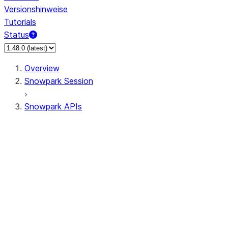
Versionshinweise
Tutorials
Status
Overview
Snowpark Session
Snowpark APIs
Input/Output
DataFrame
Column
Data Types