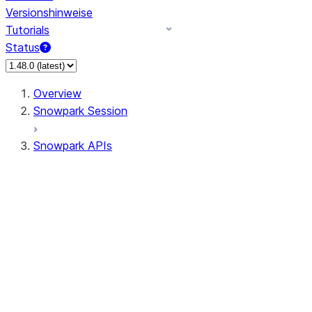
Versionshinweise
Tutorials
Status
Overview
Snowpark Session
Snowpark APIs
Input/Output
DataFrame
Column
Data Types