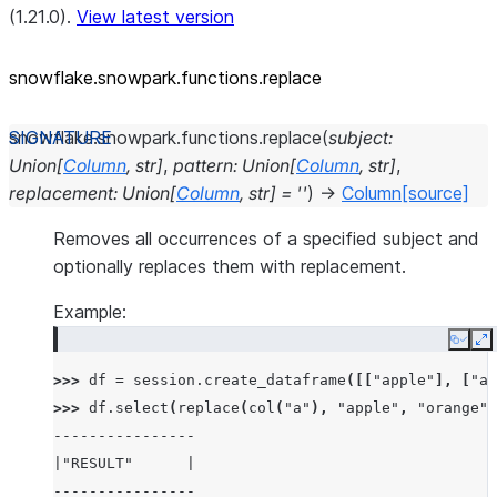
(1.21.0).
View latest version
snowflake.snowpark.functions.replace
snowflake.snowpark.functions.
replace
(
subject
:
Union
[
Column
,
str
]
,
pattern
:
Union
[
Column
,
str
]
,
replacement
:
Union
[
Column
,
str
]
=
''
)
→
Column
[source]
Removes all occurrences of a specified subject and
optionally replaces them with replacement.
Example:
Copy
E
>>> 
df
=
session
.
create_dataframe
([[
"apple"
],
[
"ap
>>> 
df
.
select
(
replace
(
col
(
"a"
),
"apple"
,
"orange"
)
----------------
|"RESULT"      |
----------------