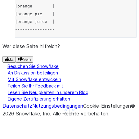
|orange        |
|orange pie    |
|orange juice  |
----------------
War diese Seite hilfreich?
Ja
Nein
Besuchen Sie Snowflake
An Diskussion beteiligen
Mit Snowflake entwickeln
Teilen Sie Ihr Feedback mit
Lesen Sie Neuigkeiten in unserem Blog
Eigene Zertifizierung erhalten
Datenschutz
Nutzungsbedingungen
Cookie-Einstellungen
©
See more
Show less
2026
Snowflake, Inc.
Alle Rechte vorbehalten
.