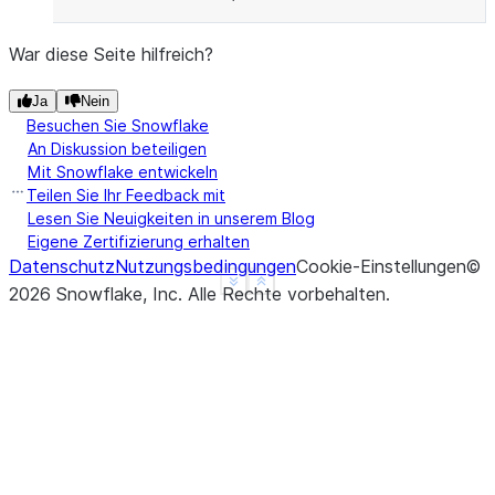
War diese Seite hilfreich?
Ja
Nein
Besuchen Sie Snowflake
An Diskussion beteiligen
Mit Snowflake entwickeln
Teilen Sie Ihr Feedback mit
Lesen Sie Neuigkeiten in unserem Blog
Eigene Zertifizierung erhalten
Datenschutz
Nutzungsbedingungen
Cookie-Einstellungen
©
See more
Show less
2026
Snowflake, Inc.
Alle Rechte vorbehalten
.