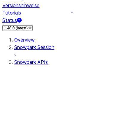
Versionshinweise
Tutorials
Status
Overview
Snowpark Session
Snowpark APIs
Input/Output
DataFrame
Column
Data Types