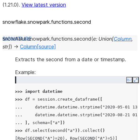
(1.21.0).
View latest version
snowflake.snowpark.functions.second
snowflake.snowpark.functions.
second
(
e
:
Union
[
Column
,
str
]
)
→
Column
[source]
Extracts the second from a date or timestamp.
Example:
Copy
E
>>> 
import
datetime
>>> 
df
=
session
.
create_dataframe
([
... 
datetime
.
datetime
.
strptime
(
"2020-05-01 13:
... 
datetime
.
datetime
.
strptime
(
"2020-08-21 01:
... 
],
schema
=
[
"a"
])
>>> 
df
.
select
(
second
(
"a"
))
.
collect
()
[Row(SECOND("A")=20), Row(SECOND("A")=5)]