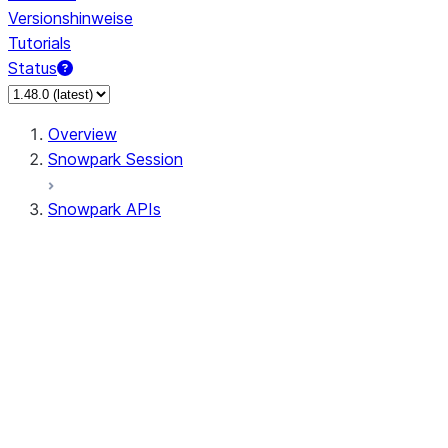
Versionshinweise
Tutorials
Status
Overview
Snowpark Session
Snowpark APIs
Input/Output
DataFrame
Column
Data Types