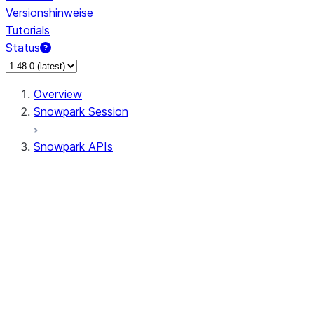
Versionshinweise
Tutorials
Status
Overview
Snowpark Session
Snowpark APIs
Input/Output
DataFrame
Column
Data Types