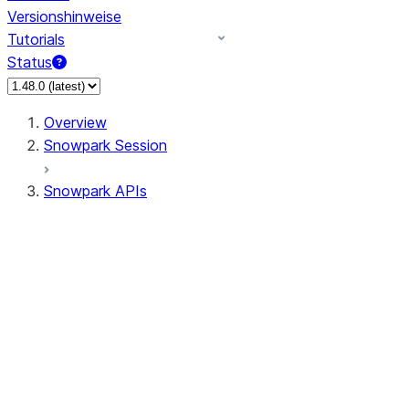
Versionshinweise
Tutorials
Status
Overview
Snowpark Session
Snowpark APIs
Input/Output
DataFrame
Column
Data Types