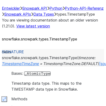
Entwickler
Snowpark API
Python
Python-API-Referenz
Snowpark APIs
Data Types
types.TimestampType
You are viewing documentation about an older version
(1.21.0).
View latest version
snowflake.snowpark.types.TimestampType
class
snowflake.snowpark.types.
TimestampType
(
timezone
:
TimestampTimeZone
=
TimestampTimeZone.DEFAULT
)
[so
Bases:
_AtomicType
Timestamp data type. This maps to the
TIMESTAMP data type in Snowflake.
Methods
Expand