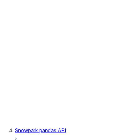
User-Defined Aggregate Functions
User-Defined Table Functions
Observability
Files
LINEAGE
Context
Exceptions
Testing
Snowpark pandas API