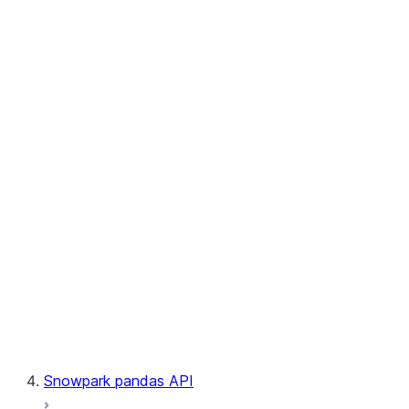
User-Defined Aggregate Functions
User-Defined Table Functions
Observability
Files
LINEAGE
Context
Exceptions
Testing
Snowpark pandas API