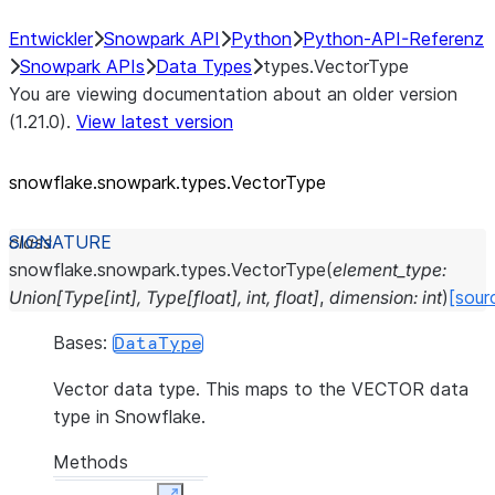
Entwickler
Snowpark API
Python
Python-API-Referenz
Snowpark APIs
Data Types
types.VectorType
You are viewing documentation about an older version
(1.21.0).
View latest version
snowflake.snowpark.types.VectorType
class
snowflake.snowpark.types.
VectorType
(
element_type
:
Union
[
Type
[
int
]
,
Type
[
float
]
,
int
,
float
]
,
dimension
:
int
)
[sour
Bases:
DataType
Vector data type. This maps to the VECTOR data
type in Snowflake.
Methods