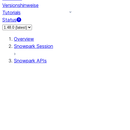
Versionshinweise
Tutorials
Status
Overview
Snowpark Session
Snowpark APIs
Input/Output
DataFrame
Column
Data Types