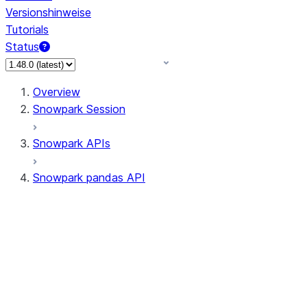
Versionshinweise
Tutorials
Status
Overview
Snowpark Session
Snowpark APIs
Snowpark pandas API
All supported APIs
Session
Input/Output