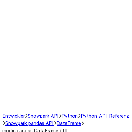
modin.pandas.DataFrame.last_va
modin.pandas.DataFrame.resam
modin.pandas.DataFrame.to_cs
Index objects
Window
GroupBy
Resampling
NumPy Interoperability
Performance Recommendations
Entwickler
Snowpark API
Python
Python-API-Referenz
Snowpark pandas API
DataFrame
modin.pandas.DataFrame.bfill