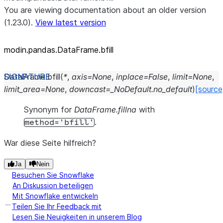
You are viewing documentation about an older version
(1.23.0).
View latest version
modin.pandas.DataFrame.bfill
DataFrame.
bfill
(
*
,
axis
=
None
,
inplace
=
False
,
limit
=
None
,
limit_area
=
None
,
downcast
=
_NoDefault.no_default
)
[source
Synonym for
DataFrame.fillna
with
.
method='bfill'
War diese Seite hilfreich?
Ja
Nein
Besuchen Sie Snowflake
An Diskussion beteiligen
Mit Snowflake entwickeln
Teilen Sie Ihr Feedback mit
Lesen Sie Neuigkeiten in unserem Blog