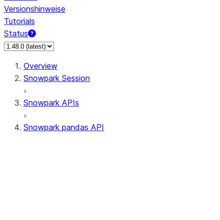
Versionshinweise
Tutorials
Status
Overview
Snowpark Session
Snowpark APIs
Snowpark pandas API
All supported APIs
Session
Input/Output